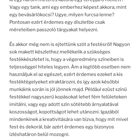
Vagy egy tank, ami egy emberhez képest akkora, mint
egy bevásárlókocsi? Ugye, milyen furcsa lenne?
Pontosan ezért érdemes egy díszletbe csak
méreteiben passzoló tárgyakat helyezni.
És akkor még nem is ejtettünk szót a festésről! Nagyon
sok makett készlethez mellékelik a szükséges
festékkészletet is, hogy a végeredmény színeiben is
teljességgel hiteles legyen. Ám a legtöbb esetben nem
használjuk el az egészet, ezért érdemes ezeket a kis
festéktégelyeket elraktározni, és így azok későbbi
munkáink során is jól jönnek majd. Például ezüst színű
festékkel nagyszerű kopásokat lehet fém felületeken
imitálni, vagy egy adott szín sötétebb árnyalatával
koszosságot, kopottságot lehet utánozni. Igazából
mindenkinek a kreativitására van bízva, hogy mit mivel
fest és dekorál, bár azért érdemes egy bizonyos
ízléshatáron belül mozogni.