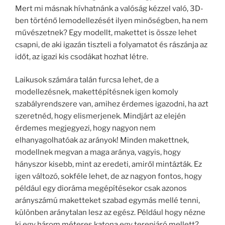
Mert mi másnak hívhatnánk a valóság kézzel való, 3D-
ben történő lemodellezését ilyen minőségben, ha nem
művészetnek? Egy modellt, makettet is össze lehet
csapni, de aki igazán tiszteli a folyamatot és rászánja az
időt, az igazi kis csodákat hozhat létre.
Laikusok számára talán furcsa lehet, de a
modellezésnek, makettépítésnek igen komoly
szabályrendszere van, amihez érdemes igazodni, ha azt
szeretnéd, hogy elismerjenek. Mindjárt az elején
érdemes megjegyezi, hogy nagyon nem
elhanyagolhatóak az arányok! Minden makettnek,
modellnek megvan a maga aránya, vagyis, hogy
hányszor kisebb, mint az eredeti, amiről mintázták. Ez
igen változó, sokféle lehet, de az nagyon fontos, hogy
például egy dioráma megépítésekor csak azonos
arányszámú maketteket szabad egymás mellé tenni,
különben aránytalan lesz az egész. Például hogy nézne
ki egy három méteres katona egy terepjáró mellett?