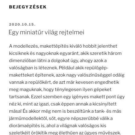
BEJEGYZÉSEK
BEKÜLDVE:
2020.10.15.
Egy miniatűr világ rejtelmei
A modellezés, makettépítés kiváló hobbit jelenthet
kicsiknek és nagyoknak egyaránt, akik szeretik három
dimenzióban látni a dolgokat úgy, ahogy azok a
valóságban is léteznek. Például akik repülőgép-
maketteket építenek, azok nagy valószínűséggel odáig
vannak a repülőkért, de azt már kevesen engedhetik
meg maguknak, hogy ténylegesen ilyen gépeket
tartsanak. Ezzel szemben egy igényes makett pont úgy
néz ki, mint az igazi, csak éppen annak a kicsinyített
mása! És akkor még nem is beszéltünk a tank- és más
járműmodellektől, sőt, egyre népszerűbbé válik a
diorámaépítés is, ahol a világnak valóságos kis
szeletkéit örökítik meg élethűen az ügyes művészek.