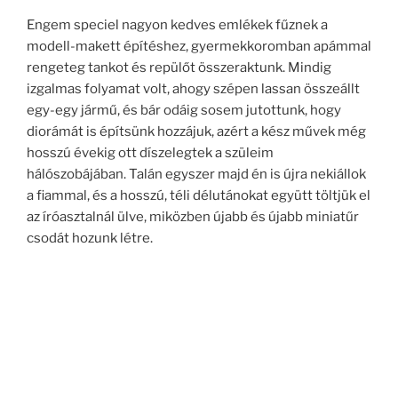
Engem speciel nagyon kedves emlékek fűznek a
modell-makett építéshez, gyermekkoromban apámmal
rengeteg tankot és repülőt összeraktunk. Mindig
izgalmas folyamat volt, ahogy szépen lassan összeállt
egy-egy jármű, és bár odáig sosem jutottunk, hogy
diorámát is építsünk hozzájuk, azért a kész művek még
hosszú évekig ott díszelegtek a szüleim
hálószobájában. Talán egyszer majd én is újra nekiállok
a fiammal, és a hosszú, téli délutánokat együtt töltjük el
az íróasztalnál ülve, miközben újabb és újabb miniatűr
csodát hozunk létre.
Keresés
Keresé
a
következő
kifejezésre: