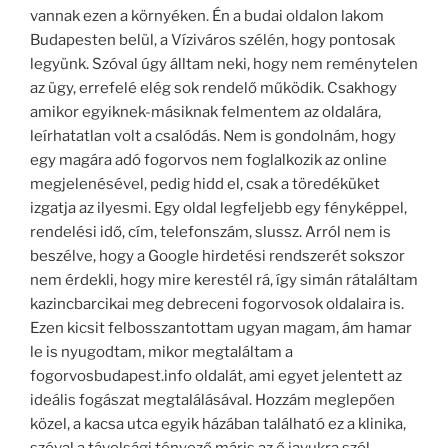
vannak ezen a környéken. Én a budai oldalon lakom
Budapesten belül, a Víziváros szélén, hogy pontosak
legyünk. Szóval úgy álltam neki, hogy nem reménytelen
az ügy, errefelé elég sok rendelő működik. Csakhogy
amikor egyiknek-másiknak felmentem az oldalára,
leírhatatlan volt a csalódás. Nem is gondolnám, hogy
egy magára adó fogorvos nem foglalkozik az online
megjelenésével, pedig hidd el, csak a töredéküket
izgatja az ilyesmi. Egy oldal legfeljebb egy fényképpel,
rendelési idő, cím, telefonszám, slussz. Arról nem is
beszélve, hogy a Google hirdetési rendszerét sokszor
nem érdekli, hogy mire kerestél rá, így simán rátaláltam
kazincbarcikai meg debreceni fogorvosok oldalaira is.
Ezen kicsit felbosszantottam ugyan magam, ám hamar
le is nyugodtam, mikor megtaláltam a
fogorvosbudapest.info oldalát, ami egyet jelentett az
ideális fogászat megtalálásával. Hozzám meglepően
közel, a kacsa utca egyik házában található ez a klinika,
szóval a távolsági tényező máris az ő javukra szól.