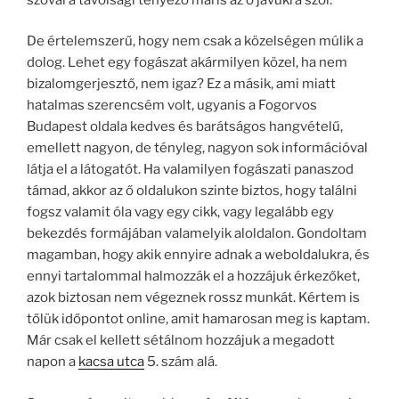
De értelemszerű, hogy nem csak a közelségen múlik a
dolog. Lehet egy fogászat akármilyen közel, ha nem
bizalomgerjesztő, nem igaz? Ez a másik, ami miatt
hatalmas szerencsém volt, ugyanis a Fogorvos
Budapest oldala kedves és barátságos hangvételű,
emellett nagyon, de tényleg, nagyon sok információval
látja el a látogatót. Ha valamilyen fogászati panaszod
támad, akkor az ő oldalukon szinte biztos, hogy találni
fogsz valamit óla vagy egy cikk, vagy legalább egy
bekezdés formájában valamelyik aloldalon. Gondoltam
magamban, hogy akik ennyire adnak a weboldalukra, és
ennyi tartalommal halmozzák el a hozzájuk érkezőket,
azok biztosan nem végeznek rossz munkát. Kértem is
tőlük időpontot online, amit hamarosan meg is kaptam.
Már csak el kellett sétálnom hozzájuk a megadott
napon a
kacsa utca
5. szám alá.