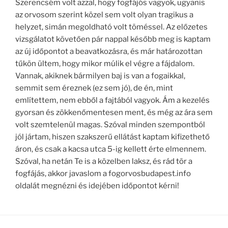
Szerencsém volt azzal, hogy fogfájós vagyok, ugyanis
az orvosom szerint közel sem volt olyan tragikus a
helyzet, simán megoldható volt töméssel. Az előzetes
vizsgálatot követően pár nappal később meg is kaptam
az új időpontot a beavatkozásra, és már határozottan
tűkön ültem, hogy mikor múlik el végre a fájdalom.
Vannak, akiknek bármilyen baj is van a fogaikkal,
semmit sem éreznek (ez sem jó), de én, mint
említettem, nem ebből a fajtából vagyok. Ám a kezelés
gyorsan és zökkenőmentesen ment, és még az ára sem
volt szemtelenül magas. Szóval minden szempontból
jól jártam, hiszen szakszerű ellátást kaptam kifizethető
áron, és csak a kacsa utca 5-ig kellett érte elmennem.
Szóval, ha netán Te is a közelben laksz, és rád tör a
fogfájás, akkor javaslom a fogorvosbudapest.info
oldalát megnézni és idejében időpontot kérni!