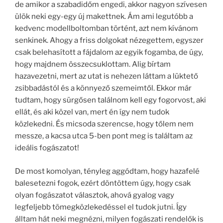
de amikor a szabadidőm engedi, akkor nagyon szívesen
ülök neki egy-egy új makettnek. Ám ami legutóbb a
kedvenc modellboltomban történt, azt nem kívánom
senkinek. Ahogy a friss dolgokat nézegettem, egyszer
csak belehasított a fájdalom az egyik fogamba, de úgy,
hogy majdnem összecsuklottam. Alig bírtam
hazavezetni, mert az utat is nehezen láttam a lüktető
zsibbadástól és a könnyező szemeimtől. Ekkor már
tudtam, hogy sürgősen találnom kell egy fogorvost, aki
ellát, és aki közel van, mert én így nem tudok
közlekedni. És micsoda szerencse, hogy tőlem nem
messze, a kacsa utca 5-ben pont meg is találtam az
ideális fogászatot!
De most komolyan, tényleg aggódtam, hogy hazafelé
balesetezni fogok, ezért döntöttem úgy, hogy csak
olyan fogászatot választok, ahová gyalog vagy
legfeljebb tömegközlekedéssel el tudok jutni. Így
álltam hát neki megnézni, milyen fogászati rendelők is