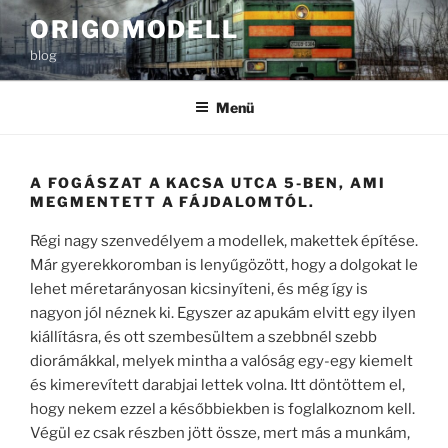
Tartalomhoz
ORIGOMODELL
blog
Menü
A FOGÁSZAT A KACSA UTCA 5-BEN, AMI
MEGMENTETT A FÁJDALOMTÓL.
Régi nagy szenvedélyem a modellek, makettek építése.
Már gyerekkoromban is lenyűgözött, hogy a dolgokat le
lehet méretarányosan kicsinyíteni, és még így is
nagyon jól néznek ki. Egyszer az apukám elvitt egy ilyen
kiállításra, és ott szembesültem a szebbnél szebb
diorámákkal, melyek mintha a valóság egy-egy kiemelt
és kimerevített darabjai lettek volna. Itt döntöttem el,
hogy nekem ezzel a későbbiekben is foglalkoznom kell.
Végül ez csak részben jött össze, mert más a munkám,