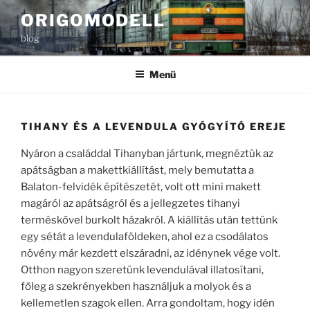
Tartalomhoz
ORIGOMODELL
blog
Menü
TIHANY ÉS A LEVENDULA GYÓGYÍTÓ EREJE
Nyáron a családdal Tihanyban jártunk, megnéztük az
apátságban a makettkiállítást, mely bemutatta a
Balaton-felvidék építészetét, volt ott mini makett
magáról az apátságról és a jellegzetes tihanyi
terméskővel burkolt házakról. A kiállítás után tettünk
egy sétát a levendulaföldeken, ahol ez a csodálatos
növény már kezdett elszáradni, az idénynek vége volt.
Otthon nagyon szeretünk levendulával illatosítani,
főleg a szekrényekben használjuk a molyok és a
kellemetlen szagok ellen. Arra gondoltam, hogy idén