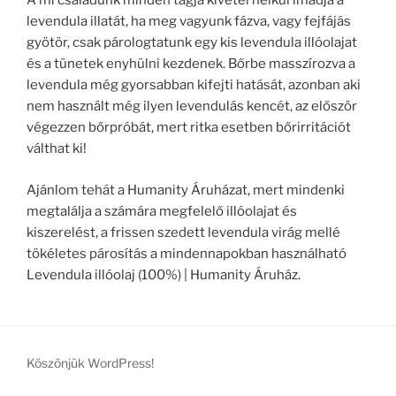
A mi családunk minden tagja kivétel nélkül imádja a
levendula illatát, ha meg vagyunk fázva, vagy fejfájás
gyötör, csak párologtatunk egy kis levendula illóolajat
és a tünetek enyhülni kezdenek. Bőrbe masszírozva a
levendula még gyorsabban kifejti hatását, azonban aki
nem használt még ilyen levendulás kencét, az először
végezzen bőrpróbát, mert ritka esetben bőrirritációt
válthat ki!
Ajánlom tehát a Humanity Áruházat, mert mindenki
megtalálja a számára megfelelő illóolajat és
kiszerelést, a frissen szedett levendula virág mellé
tökéletes párosítás a mindennapokban használható
Levendula illóolaj (100%) | Humanity Áruház.
Köszönjük WordPress!