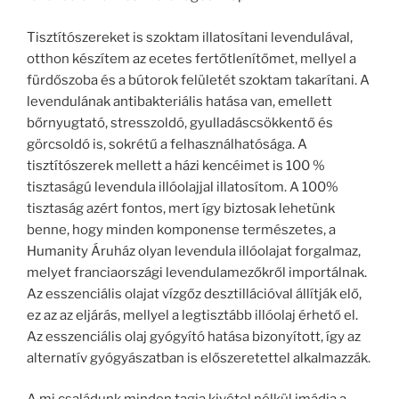
Tisztítószereket is szoktam illatosítani levendulával,
otthon készítem az ecetes fertőtlenítőmet, mellyel a
fürdőszoba és a bútorok felületét szoktam takarítani. A
levendulának antibakteriális hatása van, emellett
bőrnyugtató, stresszoldó, gyulladáscsökkentő és
görcsoldó is, sokrétű a felhasználhatósága. A
tisztítószerek mellett a házi kencéimet is 100 %
tisztaságú levendula illóolajjal illatosítom. A 100%
tisztaság azért fontos, mert így biztosak lehetünk
benne, hogy minden komponense természetes, a
Humanity Áruház olyan levendula illóolajat forgalmaz,
melyet franciaországi levendulamezőkről importálnak.
Az esszenciális olajat vízgőz desztillációval állítják elő,
ez az az eljárás, mellyel a legtisztább illóolaj érhető el.
Az esszenciális olaj gyógyító hatása bizonyított, így az
alternatív gyógyászatban is előszeretettel alkalmazzák.