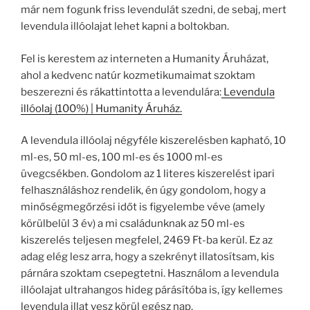
már nem fogunk friss levendulát szedni, de sebaj, mert
levendula illóolajat lehet kapni a boltokban.
Fel is kerestem az interneten a Humanity Áruházat,
ahol a kedvenc natúr kozmetikumaimat szoktam
beszerezni és rákattintotta a levendulára:
Levendula
illóolaj (100%) | Humanity Áruház.
A levendula illóolaj négyféle kiszerelésben kapható, 10
ml-es, 50 ml-es, 100 ml-es és 1000 ml-es
üvegcsékben. Gondolom az 1 literes kiszerelést ipari
felhasználáshoz rendelik, én úgy gondolom, hogy a
minőségmegőrzési időt is figyelembe véve (amely
körülbelül 3 év) a mi családunknak az 50 ml-es
kiszerelés teljesen megfelel, 2469 Ft-ba kerül. Ez az
adag elég lesz arra, hogy a szekrényt illatosítsam, kis
párnára szoktam csepegtetni. Használom a levendula
illóolajat ultrahangos hideg párásítóba is, így kellemes
levendula illat vesz körül egész nap.