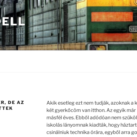
ELL
R, DE AZ
Akik esetleg ezt nem tudják, azoknak 
TTEK
két gyerkőcöm van itthon. Az egyik már 
másfél éves. Ebből adódóan nem szűkö
iskolás lányomnak kiadták, hogy háztartá
csinálniuk technika órára, egyből arra 