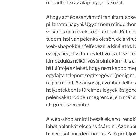
maradhat ki az alapanyagok közül.
Ahogy azt édesanyámtól tanultam, sos
pillanatra hagyni. Ugyan nem mindenben 
vásárlás nem ezek közé tartozik. Rutino
tudom, hol van pelenka olcsón, de a víru
web-shopokban felfedezni a kínálatot
ez egy negatív döntés lett volna, hisze
kimozdulás nélkül vásárolni akármit is a
hátulütője az lehet, hogy nem kapod meg
egyfajta teleport segítségével (pedig mil
rá pár napot. Az anyaság azonban felkés
helyzetekben is türelmes legyek, és gond
pelenkákat időben megrendeljem már sz
idegrendszerembe.
A web-shop amiről beszélek, ahol rendkí
lehet pelenkát olcsón vásárolni. Azonbe
hanem sok minden mást is. A fő profilju