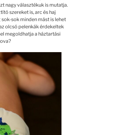
zt nagy választékuk is mutatja.
ító szereket is, arc és haj
g sok-sok minden mást is lehet
az olcsó pelenkák érdekeltek
el megoldhatja a háztartási
hova?