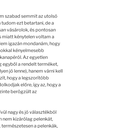
em szabad semmit az utolsó
tudom ezt betartani, de a
san vásárolok, és pontosan
s miatt kénytelen voltam a
. Nem igazán mondanám, hogy
n sokkal kényelmesebb
 kanapéról. Az egyetlen
 egyből a rendelt terméket,
yen jó lenne), hanem várni kell
zít, hogy a legszorítóbb
olkodjak előre, így az, hogy a
inte berögzült az
vül nagy és jó választékból
n nem kizárólag pelenkát,
k természetesen a pelenkák,