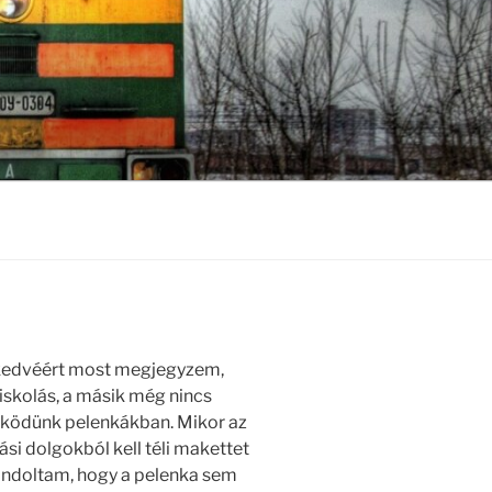
a kedvéért most megjegyzem,
iskolás, a másik még nincs
lködünk pelenkákban. Mikor az
si dolgokból kell téli makettet
gondoltam, hogy a pelenka sem