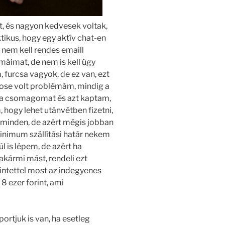
t, és nagyon kedvesek voltak,
ikus, hogy egy aktív chat-en
 nem kell rendes emaill
imat, de nem is kell úgy
 furcsa vagyok, de ez van, ezt
 sose volt problémám, mindig a
a csomagomat és azt kaptam,
 hogy lehet utánvétben fizetni,
minden, de azért mégis jobban
inimum szállítási határ nekem
l is lépem, de azért ha
akármi mást, rendeli ezt
intettel most az indegyenes
8 ezer forint, ami
ortjuk is van, ha esetleg