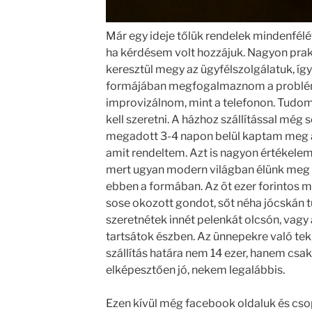
Már egy ideje tőlük rendelek mindenfélé
ha kérdésem volt hozzájuk. Nagyon prakt
keresztül megy az ügyfélszolgálatuk, így
formájában megfogalmaznom a problémá
improvizálnom, mint a telefonon. Tudom,
kell szeretni. A házhoz szállítással még
megadott 3-4 napon belül kaptam meg 
amit rendeltem. Azt is nagyon értékelem,
mert ugyan modern világban élünk meg 
ebben a formában. Az öt ezer forintos m
sose okozott gondot, sőt néha jócskán tú
szeretnétek innét pelenkát olcsón, vagy 
tartsátok észben. Az ünnepekre való tek
szállítás határa nem 14 ezer, hanem csak 
elképesztően jó, nekem legalábbis.
Ezen kívül még facebook oldaluk és csop