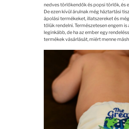
nedves törlőkendők és popsi törlők, és e
De ezen kívül árulnak még háztartási tiszt
ápolási termékeket, illatszereket és mé
tőlük rendelni. Természetesen engem is 
leginkább, de ha az ember egy rendeléss
termékek vásárlását, miért menne más