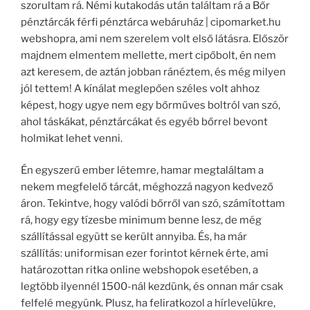
szorultam rá. Némi kutakodás után találtam rá a Bőr
pénztárcák férfi pénztárca webáruház | cipomarket.hu
webshopra, ami nem szerelem volt első látásra. Először
majdnem elmentem mellette, mert cipőbolt, én nem
azt keresem, de aztán jobban ránéztem, és még milyen
jól tettem! A kínálat meglepően széles volt ahhoz
képest, hogy ugye nem egy bőrműves boltról van szó,
ahol táskákat, pénztárcákat és egyéb bőrrel bevont
holmikat lehet venni.
Én egyszerű ember létemre, hamar megtaláltam a
nekem megfelelő tárcát, méghozzá nagyon kedvező
áron. Tekintve, hogy valódi bőrről van szó, számítottam
rá, hogy egy tízesbe minimum benne lesz, de még
szállítással együtt se került annyiba. És, ha már
szállítás: uniformisan ezer forintot kérnek érte, ami
határozottan ritka online webshopok esetében, a
legtöbb ilyennél 1500-nál kezdünk, és onnan már csak
felfelé megyünk. Plusz, ha feliratkozol a hírlevelükre,