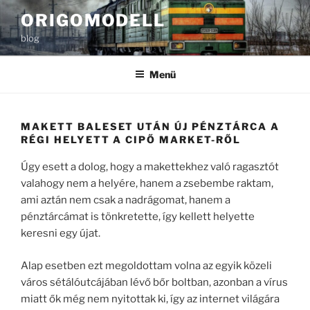
Tartalomhoz
ORIGOMODELL
blog
Menü
MAKETT BALESET UTÁN ÚJ PÉNZTÁRCA A
RÉGI HELYETT A CIPŐ MARKET-RŐL
Úgy esett a dolog, hogy a makettekhez való ragasztót
valahogy nem a helyére, hanem a zsebembe raktam,
ami aztán nem csak a nadrágomat, hanem a
pénztárcámat is tönkretette, így kellett helyette
keresni egy újat.
Alap esetben ezt megoldottam volna az egyik közeli
város sétálóutcájában lévő bőr boltban, azonban a vírus
miatt ők még nem nyitottak ki, így az internet világára