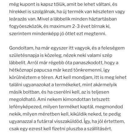
még kupont is kapsz tőlük, amit be lehet váltani, és
hírekkel is szolgálnak, ha új termék van készleten vagy
leárazás van. Mivel a lábbelik minden háztartásban
fogyóeszközök, és maximum 2-3 évet bírnak ki,
szerintem mindenképp jó ötlet ezt megtenni.
Gondoltam, ha már egyszer itt vagyok, és a feleségem
születésnapja is közeleg, nézek neki valami szép
lábbelit. Arról már régebb óta panaszkodott, hogy a
hétköznapi papucsa már kezd tönkremenni, így
körülnéztem e téren. Azt kell mondjam, itt is meg lehet
találni ugyanazokat a termékeket, mint akármelyik
másik boltban, és ha cserélni kell, az is teljesen
megoldható. Ami nekem kimondottan tetszett:
lefényképezed, milyen terméket kaptál, megmondod
nekik, milyen méretben kell, kiküldik neked, te pedig
ugyanazzal a futárral visszaküldöd. Így, ha jól értettem,
csak egy ezrest kell fizetni pluszba a szállításért.